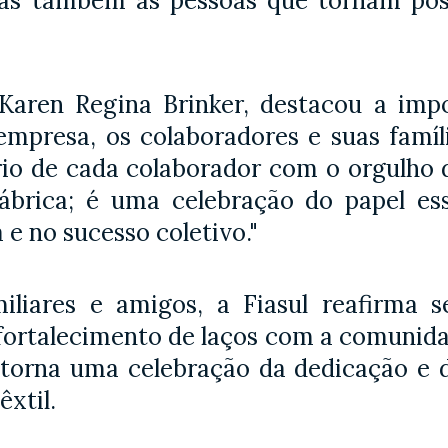
as também as pessoas que tornam possí
 Karen Regina Brinker, destacou a imp
a empresa, os colaboradores e suas fam
rio de cada colaborador com o orgulho d
brica; é uma celebração do papel ess
e no sucesso coletivo."
miliares e amigos, a Fiasul reafirma
o fortalecimento de laços com a comunid
 torna uma celebração da dedicação e 
êxtil.