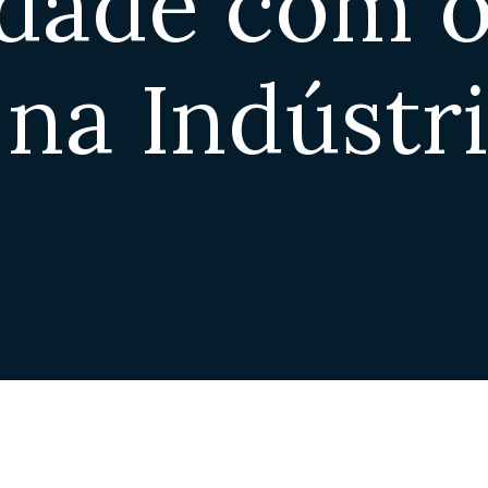
dade com o
 na Indústri