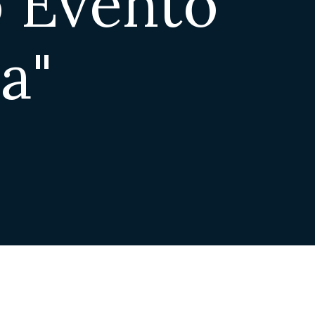
 Evento
a"